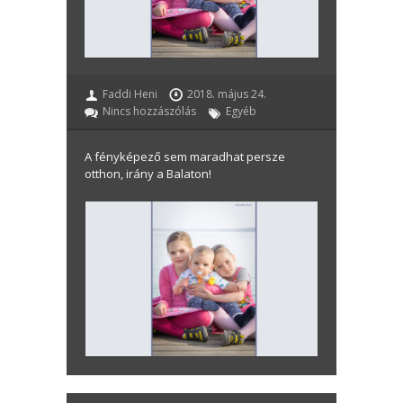
Faddi Heni
2018. május 24.
Nincs hozzászólás
Egyéb
A fényképező sem maradhat persze
otthon, irány a Balaton!