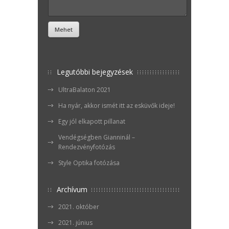
Legutóbbi bejegyzések
UltraBalaton 2021
Ha nyár, akkor ismét itt az esküvők ideje!
Egy jól elkapott pillanat
Vendégségben Gianninál –
Rendezvényfotózás
Style Optika fotózása
Archívum
2021. október
2021. június