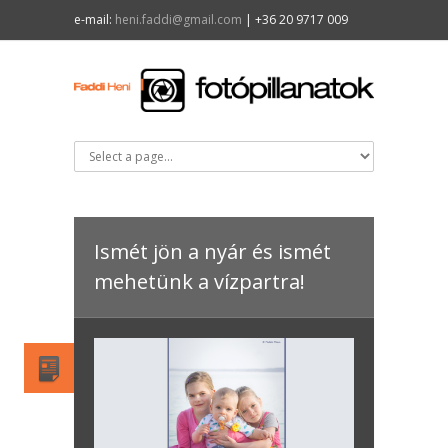
e-mail:
heni.faddi@gmail.com
| +36 20 9717 009
Ismét jön a nyár és ismét
mehetünk a vízpartra!