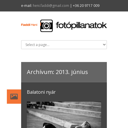
e-mail:
heni.faddi@gmail.com
| +36 20 9717 009
Archívum: 2013. június
Balatoni nyár