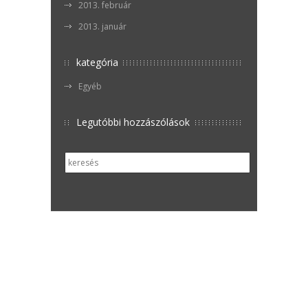
2013. február
2013. január
kategória
Egyéb
Legutóbbi hozzászólások