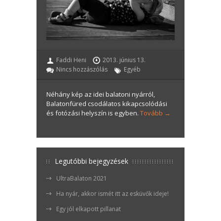
Faddi Heni
2013. június 13.
Nincs hozzászólás
Egyéb
Néhány kép az idei balatoni nyárról,
Balatonfüred csodálatos kikapcsolódási
és fotózási helyszín is egyben.
Tovább →
Legutóbbi bejegyzések
UltraBalaton 2021
Ha nyár, akkor ismét itt az esküvők ideje!
Egy jól elkapott pillanat