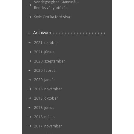
Vendégségben Gianninál –
Rendezvényfotózás
Style Optika fotózása
Archívum
2021. október
2021. június
2020. szeptember
2020. február
2020. január
2018. november
2018. október
2018. június
2018. május
2017. november