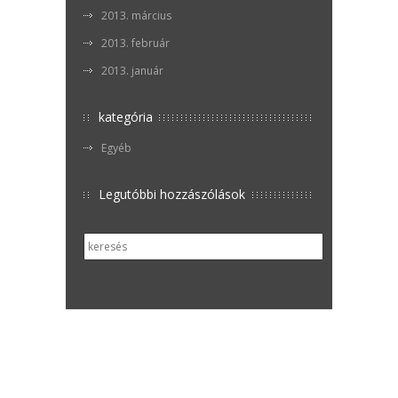
2013. március
2013. február
2013. január
kategória
Egyéb
Legutóbbi hozzászólások