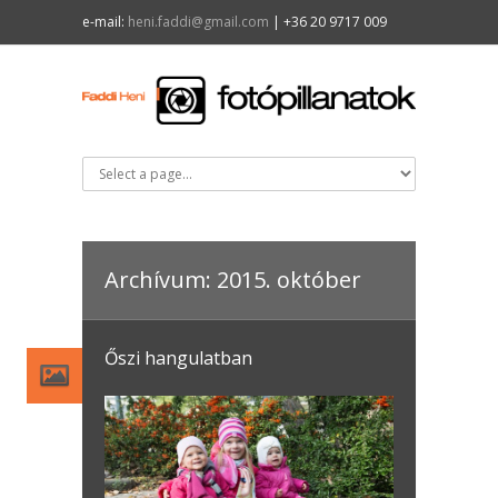
e-mail:
heni.faddi@gmail.com
| +36 20 9717 009
Archívum: 2015. október
Őszi hangulatban