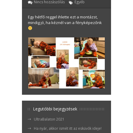
Nincs hozzászólás
Egyéb
Egy hétfő reggel ihlette ezt a montázst,
mindig jó, ha kéznél van a fényképezőnk
Legutóbbi bejegyzések
UltraBalaton 2021
Ha nyár, akkor ismét itt az esküvők ideje!