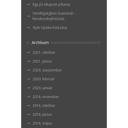
Egy jól elkapott pillanat
Vendégségben Gianninál –
Rendezvényfotózás
Style Optika fotózása
Archívum
2021. október
2021. június
2020. szeptember
2020. február
2020. január
2018. november
2018. október
2018. június
2018. május