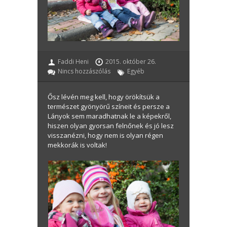
Faddi Heni
2015. október 26.
Nincs hozzászólás
Egyéb
Ősz lévén meg kell, hogy örökítsük a
természet gyönyörű színeit és persze a
Lányok sem maradhatnak le a képekről,
hiszen olyan gyorsan felnőnek és jó lesz
visszanézni, hogy nem is olyan régen
mekkorák is voltak!