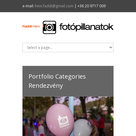
e-mail:
heni.faddi@gmail.com
| +36 20 9717 009
Portfolio Categories
Rendezvény