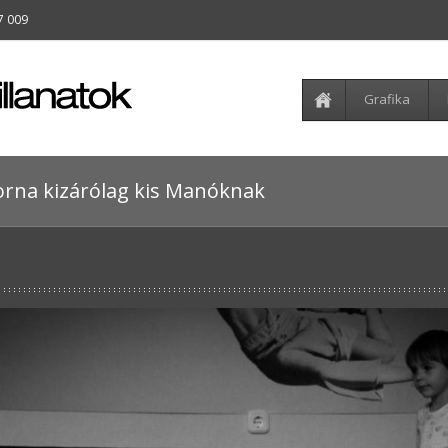
7 009
Grafika
orna kizárólag kis Manóknak