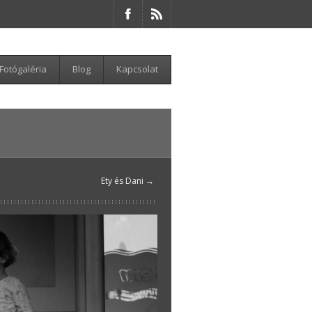
Fotógaléria
Blog
Kapcsolat
Ety és Dani →