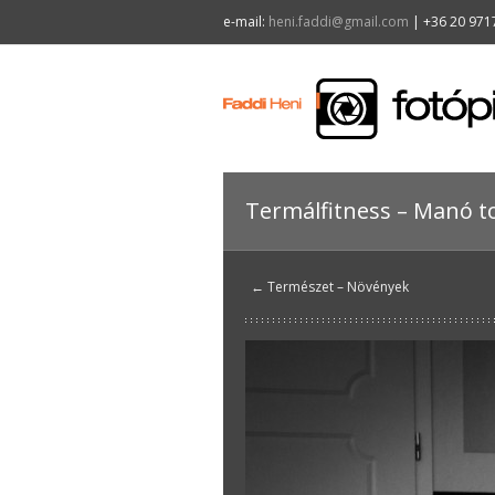
e-mail:
heni.faddi@gmail.com
| +36 20 971
Termálfitness – Manó t
← Természet – Növények