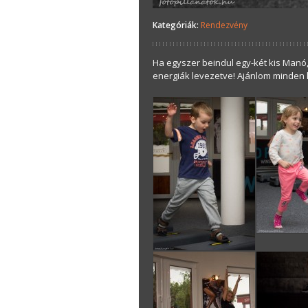
Kategóriák:
Rendezvény
Ha egyszer beindul egy-két kis Manó,
energiák levezetve! Ajánlom minden 