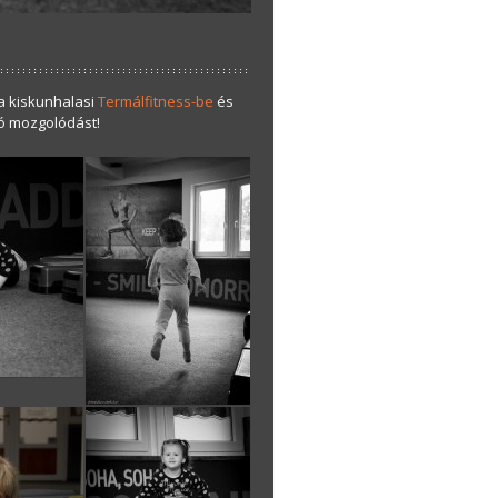
 a kiskunhalasi
Termálfitness-be
és
Jó mozgolódást!