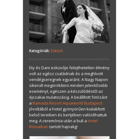
Kategóriák:
Esküvő
Ety és Dani esküvője felejthetetlen élmény
volt az egész családnak és a meghívott
vendégseregnek egyaránt. A Nagy Napon
sikerült megörökíteni minden jelentősebb
eseményt, egészen a készülődéstől az
éjszakai mulatozásig. A beállított fotózást
a
Ramada Resort Aquaworld Budapest
jóvoltából a hotel gyönyörűen kialakított
belső tereiben és kertjében valósíthattuk
meg. A ceremónia után a buli a
Hotel
Rómaiban
tartott hajnalig!