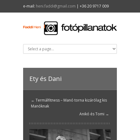
e-mail:
heni.faddi@gmail.com
| +36 20 9717 009
Ety és Dani
← Termálfitness – Manó torna kizárólag kis
Manóknak
Anikó és Tomi →