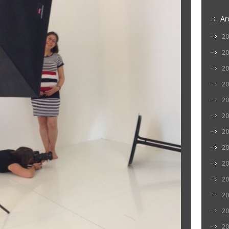
Ar
20
20
20
20
20
20
20
20
20
20
20
20
20