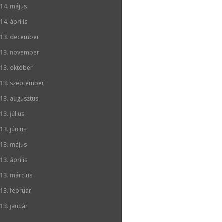
14. május
14. április
13. december
13. november
13. október
13. szeptember
13. augusztus
13. július
13. június
13. május
13. április
13. március
13. február
13. január