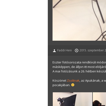
Faddi Heni
2015. szeptember 2
Eszter fotósorozata rendkívüli módon
másképpen, de álljon itt most elöljár
A mai fotózásunk a 26. hétben készü
Köszönet
Zsoltnak
, az Apukának, a w
pocakjában.