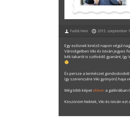
Faddi Heni
2015. szeptember 1
Egy esősnek kinéző napon végül nagy
Városligetben Viki és István jegyes f
kék takarót is szélvédő gyanánt, így
És persze a természet gondoskodott a
így szerencsére Viki gyönyörű haja vé
Még több képet
ebben
a galériában t
Köszönöm Nektek, Viki és István ezt a