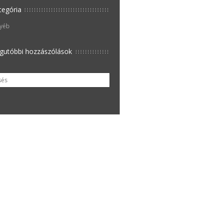
tegória
yéb
gutóbbi hozzászólások