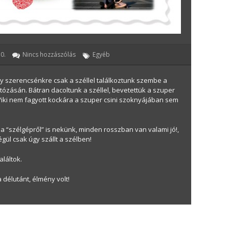
0.
Nincs hozzászólás
Egyéb
 szerencsénkre csak a széllel találkoztunk szembe a
otózásán. Bátran dacoltunk a széllel, bevetettük a szuper
 Viki nem fagyott kockára a szuper csini szoknyájában sem
 “szélgépről” is nekünk, minden rosszban van valami jó!,
gül csak úgy szállt a szélben!
aláltok.
 délutánt, élmény volt!