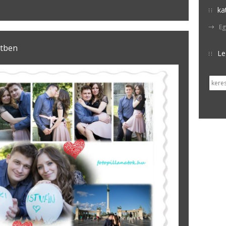
ka
Eg
etben
Le