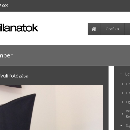
7 009
Grafika
ember
Le
vüli fotózása
Ul
Ha
Eg
Ve
Re
St