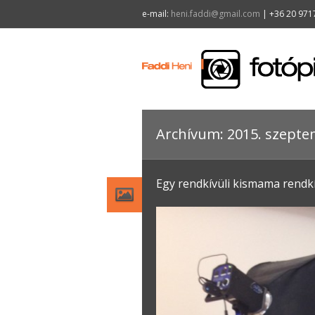
e-mail:
heni.faddi@gmail.com
| +36 20 971
Archívum: 2015. szept
Egy rendkívüli kismama rendkí