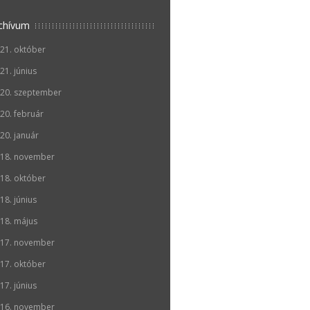
chívum
21. október
21. június
20. szeptember
20. február
20. január
18. november
18. október
18. június
18. május
17. november
17. október
17. június
16. november