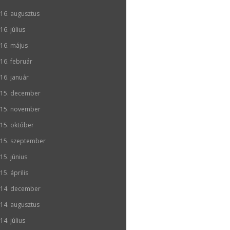
16. augusztus
16. július
16. május
16. február
16. január
15. december
15. november
15. október
15. szeptember
15. június
15. április
14. december
14. augusztus
14. július