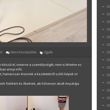
20
20
20
20
20
20
20
0.
Nincs hozzászólás
Egyéb
20
 készül el, ismerve a személyiségét, nem is lehetne ez
20
óban ennyi infó.
lt, hamarosan éreznek a kezdetekről szóló képek is!
20
20
erk fotókért és Ábelnek, aki hősiesen aludt Anyukája
20
20
20