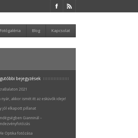
Fotógaléria
Blog
Kapcsolat
gutóbbi bejegyzések
traBalaton 2021
 nyár, akkor ismét itt az esküvők ideje!
y jól elkapott pillanat
ndégségben Gianninál –
ndezvényfotózás
yle Optika fotózása