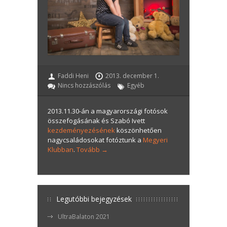
Faddi Heni
2013. december 1.
Nincs hozzászólás
Egyéb
2013.11.30-án a magyarországi fotósok
összefogásának és Szabó Ivett
kezdeményezésének
köszönhetően
nagycsaládosokat fotóztunk a
Megyeri
Klubban
.
Tovább →
Legutóbbi bejegyzések
UltraBalaton 2021