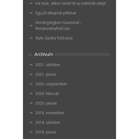
Ha nyár, akkor ismét itt az esküvők ideje!
Egy jól elkapott pillanat
Vendégségben Gianninál –
Rendezvényfotózás
Style Optika fotózása
Archívum
2021. október
2021. június
2020. szeptember
2020. február
2020. január
2018. november
2018. október
2018. június