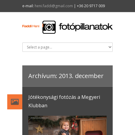
e-mail:
heni.faddi@gmail.com
| +36 20 9717 009
Archívum: 2013. december
Jótékonysági fotózás a Megyeri
Klubban