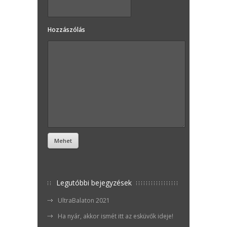
Hozzászólás
Legutóbbi bejegyzések
UltraBalaton 2021
Ha nyár, akkor ismét itt az esküvők ideje!