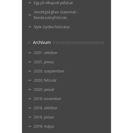
Egy jól elkapott pillanat
Vendégségben Gianninál –
Rendezvényfotózás
Style Optika fotózása
Archívum
2021. október
2021. június
2020. szeptember
2020. február
2020. január
2018. november
2018. október
2018. június
2018. május