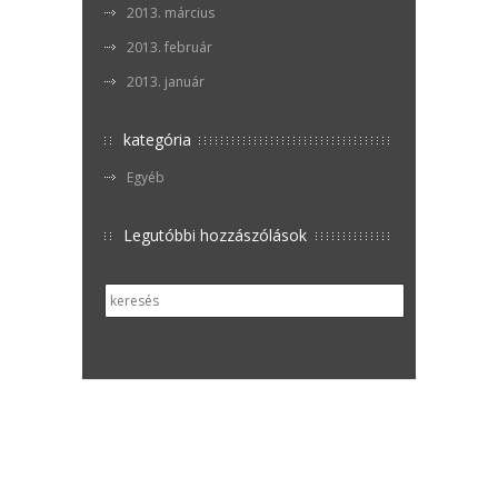
2013. március
2013. február
2013. január
kategória
Egyéb
Legutóbbi hozzászólások