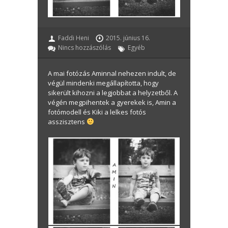
Faddi Heni
2015. június 16.
Nincs hozzászólás
Egyéb
A mai fotózás Aminnal nehezen indult, de
végül mindenki megállapította, hogy
sikerült kihozni a legjobbat a helyzetből. A
végén megpihentek a gyerekek is, Amin a
fotómodell és Kiki a lelkes fotós
asszisztens