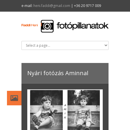
e-mail:
heni.faddi@gmail.com
| +36 20 9717 009
Nyári fotózás Aminnal