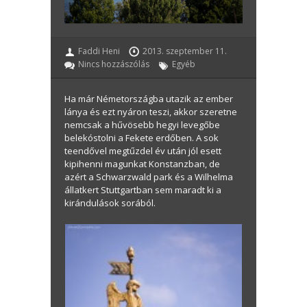
Faddi Heni
2013. szeptember 11.
Nincs hozzászólás
Egyéb
Ha már Németországba utazik az ember
lánya és ezt nyáron teszi, akkor szeretne
nemcsak a hűvösebb hegyi levegőbe
belekóstolni a Fekete erdőben.
A sok
teendővel megtűzdel év után jól esett
kipihenni magunkat Konstanzban, de
azért a Schwarzwald park és a Wilhelma
állatkert Stuttgartban sem maradt ki a
kirándulások sorából.