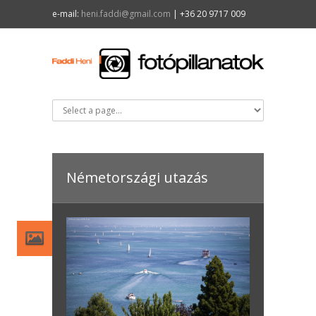
e-mail:
heni.faddi@gmail.com
| +36 20 9717 009
Németországi utazás