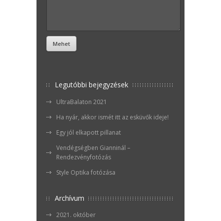
Legutóbbi bejegyzések
UltraBalaton 2021
Ha nyár, akkor ismét itt az esküvők ideje!
Egy jól elkapott pillanat
Vendégségben Gianninál –
Rendezvényfotózás
Style Optika fotózása
Archívum
2021. október