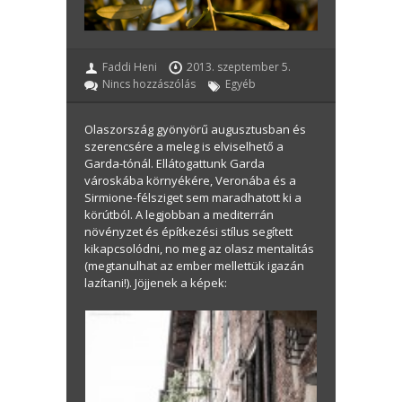
Faddi Heni
2013. szeptember 5.
Nincs hozzászólás
Egyéb
Olaszország gyönyörű augusztusban és
szerencsére a meleg is elviselhető a
Garda-tónál.
Ellátogattunk Garda
városkába környékére, Veronába és a
Sirmione-félsziget sem maradhatott ki a
körútból. A legjobban a mediterrán
növényzet és építkezési stílus segített
kikapcsolódni, no meg az olasz mentalitás
(megtanulhat az ember mellettük igazán
lazítani!). Jöjjenek a képek: