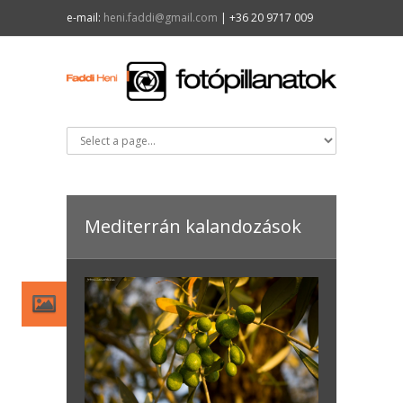
e-mail:
heni.faddi@gmail.com
| +36 20 9717 009
Mediterrán kalandozások