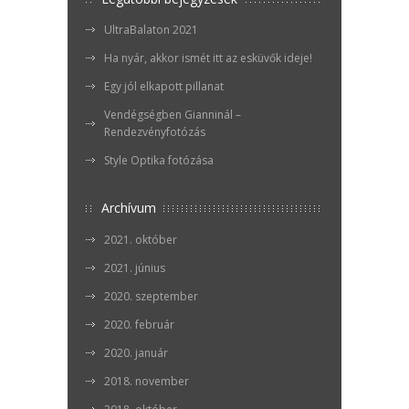
UltraBalaton 2021
Ha nyár, akkor ismét itt az esküvők ideje!
Egy jól elkapott pillanat
Vendégségben Gianninál –
Rendezvényfotózás
Style Optika fotózása
Archívum
2021. október
2021. június
2020. szeptember
2020. február
2020. január
2018. november